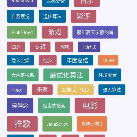
音乐
Radiohead
装机必备
影评
自我察觉
遗传算法
游戏
Pink Floyd
那年夏天宁静的海
专辑
归乡
陶喆
北野武
年度总结
隐入尘烟
徒步
DOM
最优化算法
大佛普拉斯
环境配置
乐理
Hugo
黑神话：悟空
退火算法
电影
碎碎念
启发式搜索
推歌
JavaScript
黑暗之魂3