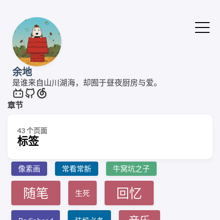
余地
是谁来自山川湖海，却囿于昼夜厨房与爱。
章节
43 个页面
标签
像素画
常看常新
牛窝坑之子
随笔
回忆
生死