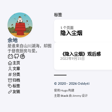
标签
1 个页面
隐入尘烟
余地
是谁来自山川湖海，却囿
于昼夜厨房与爱。
《隐入尘烟》观后感
2022年9月15日
主页
文章
分类
归档
© 2020 - 2026 Oddyti
标签
使用
Hugo
构建
友链
主题
Stack
由
Jimmy
设计