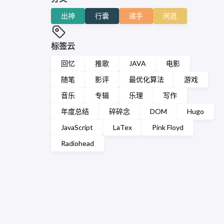
出神
行囊
递手
闲逛
标签云
回忆
推歌
JAVA
电影
随笔
影评
最优化算法
游戏
音乐
专辑
乐理
写作
年度总结
碎碎念
DOM
Hugo
JavaScript
LaTex
Pink Floyd
Radiohead