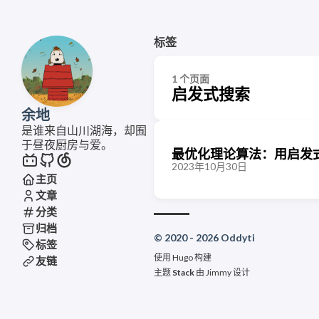
标签
1 个页面
启发式搜索
余地
是谁来自山川湖海，却囿
于昼夜厨房与爱。
最优化理论算法：用启发式
2023年10月30日
主页
文章
分类
归档
© 2020 - 2026 Oddyti
标签
使用
Hugo
构建
友链
主题
Stack
由
Jimmy
设计