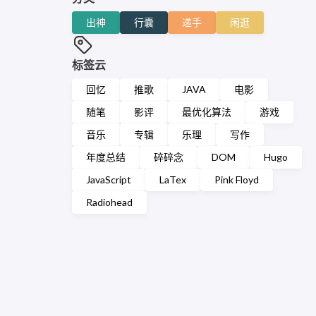
出神
行囊
递手
闲逛
标签云
回忆
推歌
JAVA
电影
随笔
影评
最优化算法
游戏
音乐
专辑
乐理
写作
年度总结
碎碎念
DOM
Hugo
JavaScript
LaTex
Pink Floyd
Radiohead